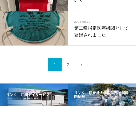
2024.05.30
第二種指定医療機関として
登録されました
1
2
リンク 順天堂大学医学部附属静
リンク 江間デイサービス
岡病院
診療科目
内科
外科
消化器外科
脳神経外科