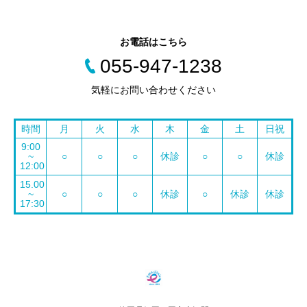
お電話はこちら
055-947-1238
気軽にお問い合わせください
時間
月
火
水
木
金
土
日祝
9:00
~
○
○
○
休診
○
○
休診
12:00
15.00
~
○
○
○
休診
○
休診
休診
17:30