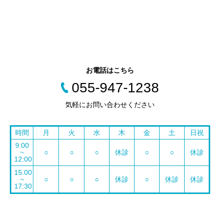
診療科目
内科
外科
消化器外科
脳神経外科
お電話はこちら
055-947-1238
気軽にお問い合わせください
時間
月
火
水
木
金
土
日祝
9:00
~
○
○
○
休診
○
○
休診
12:00
15.00
~
○
○
○
休診
○
休診
休診
17:30