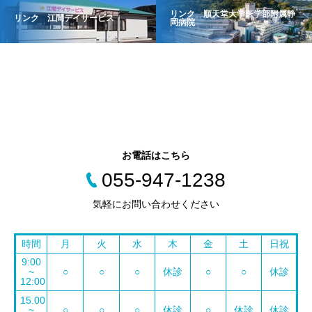
リンク 順天堂大学医学部附属静
リンク 江間デイサービス
岡病院
診療科目
内科
外科
消化器外科
脳神経外科
お電話はこちら
055-947-1238
気軽にお問い合わせください
時間
月
火
水
木
金
土
日祝
9:00
~
○
○
○
休診
○
○
休診
12:00
15.00
~
○
○
○
休診
○
休診
休診